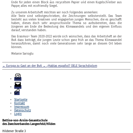
Ende für jeden einen Block aus recyceltem Papier und einen Kugelschreiber aus
Pappe; alles mit ecofriendly Siegel.
Zu unserem Arbeitsheft möchten wir noch Folgendes anmerken:
Alle Texte sind selbstgeschrieben, die Zeichnungen selbsterstellt. Das Team
besteht aus vielen kreativen und engagierten jungen Menschen, die es geschafft
haben, dieses doch sehr anspruchsvolle Thema so aufzubereiten, dass die
Jüngeren am Ende die Bedeutung des Klimawandels und den eigenen Einfluss
darauf, verstanden haben.
Das Erasmus+ Team 2020-2022 würde sich wünschen, dass das Arbeitsheft an der
BvA dazu beiträgt, die jungen Leute schon ganz früh an das Thema Klimawandel
heranzuführen, damit noch viele Generationen sehr lange an diesem Ort leben
können.
Melanie Sarioglu
←
Europa zu Gast an der BvA
→
¿Hablas español? DELE Sprachdiplom
Instagram
E-
Mail
Login
Startseite
Kontakt
Impressum
Datenschutz
Login
Bettine-von-Arnim-Gesamtschule
des Zweckverbandes Langenfeld/Hilden
Hildener Straße 3