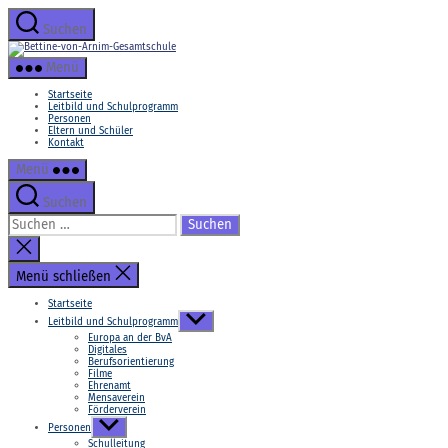
Zum
Inhalt
Suchen
springen
Bettine-
von-
Menü
Arnim-
Gesamtschule
Startseite
Leitbild und Schulprogramm
Personen
Eltern und Schüler
Kontakt
Menü
Suchen
Suchen
nach:
Suche
schließen
Menü schließen
Startseite
Untermenü
Leitbild und Schulprogramm
anzeigen
Europa an der BvA
Digitales
Berufsorientierung
Filme
Ehrenamt
Mensaverein
Förderverein
Untermenü
Personen
anzeigen
Schulleitung