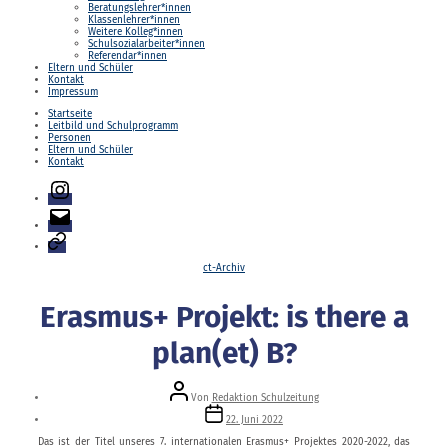
Beratungslehrer*innen
Klassenlehrer*innen
Weitere Kolleg*innen
Schulsozialarbeiter*innen
Referendar*innen
Eltern und Schüler
Kontakt
Impressum
Startseite
Leitbild und Schulprogramm
Personen
Eltern und Schüler
Kontakt
Instagram
E-
Mail
Login
Kategorien
ct-Archiv
Erasmus+ Projekt: is there a
plan(et) B?
Beitragsautor
Von
Redaktion Schulzeitung
Veröffentlichungsdatum
22. Juni 2022
Das ist der Titel unseres 7. internationalen Erasmus+ Projektes 2020-2022, das