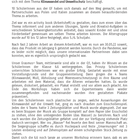
sich mit dem Thema
Klimawandel und Umweltschutz
beschäftigt.
10 SchülerInnen aus der EF haben sich damals auf den Weg gemacht, um mit
Partnerschulen aus Polen und Italien zusammen an diesem herausfordernden
Thema zu arbeiten.
Ziel war es ein activity book (Arbeitsheft) zu gestalten, dass zum einen über das
Thema informiert und zum anderen Übungen, Spiele und (Kreativ)-Aufgaben in
verschiedenen Schwierigkeitsstufen anbietet, dass sowohl Kinder mit und ohne
Förderbedarf gemeinsam am selben Thema arbeiten können. Die Altersgruppe
wurde auf 10 bis 12 Jahre festgelegt, also 5./6. Schuljahr.
Nach fast 2 Jahren Arbeit an diesem Arbeitsheft, war es nun am 30.05.22 soweit,
dass das Produkt im Jahrgang 6 getestet werden konnte. Durch die Pandemie, war
es leider nicht möglich, dass unsere internationalen PartnerInnen dabei sein
konnten, wie es eigentlich ursprünglich gedacht war.
Unser Erasmus+ Team, mittlerweile sind alle in der Q1, haben ihr Wissen an die
SchülerInnen der Klasse 6.6 weitergegeben. Das Prinzip SchülerInnen
unterrichten SchülerInnen war ein großer Erfolg. Gestartet wurde mit einer
Vorstellungsrunde und der Gruppeneinteilung. Dann gingen die 4 Teams
(Klimawandel, Müll, Abholzung und Meeresverschmutzung) in ihre Räume und
arbeiteten mit dem Material, dass die Älteren entworfen hatten. Es wurde
gelesen, diskutiert, gebastelt, ein Plakat erstellt und vor allem auch gelacht. Am
Ende des Workshops haben sich die Expertenteams dann wieder
zusammengefunden und nacheinander wurden ihre gestalteten Plakate
präsentiert.
Um den SchülerInnen noch plastischer zu zeigen, welche Auswirkungen der
Klimawandel auf die Umwelt hat, ging es nach draußen zum Eisschollenspiel.
Jedes der 4 Teams hatte 3 Zeitungsblätter und Musik wurde abgespielt. Ziel war
es beim Stoppen der Musik als Gruppe komplett auf dem Papier (der Eisscholle)
zu stehen, ohne den umliegenden Boden (das Wasser) zu berühren. Nach und
nach wurden die Zeitungsblätter gefaltet und der zur Verfügung stehende Platz
dadurch verringert. Wer ins „Wasser“ fiel feuerte den Rest seiner Mannschaft an.
Die Siegergruppe schaffte es durch Huckepack und feste „Umarmungen“ mit 3
Leuten einbeinig und auf Zehenspitzen auf einem schuhgroßen Stück Zeitung zu
stehen.
Damit sich die 6.6 noch lange an unseren Workshop erinnern kann, gab es am