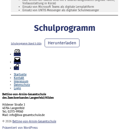
Zwei Drittel der Räume sind mit E-Boards ausgestattet (digitale Tafeln;
Vollausstattung in Kürze)
Einsatz von Microsoft Teams als digitale Lernplattform
Einsatz von UNTIS Messenger als digitaler Schulmessenger
Schulprogramm
Herunterladen
Schulprogramm Stand 5-2024
Instagram
E-
Mail
Login
Startseite
Kontakt
Impressum
Datenschutz
Login
Bettine-von-Arnim-Gesamtschule
des Zweckverbandes Langenfeld/Hilden
Hildener Straße 3
40764 Langenfeld
Tel.: 02173-99560
Mail: info@bva-gesamtschule.de
© 2026
Bettine-von-Arnim-Gesamtschule
Präsentiert von WordPress