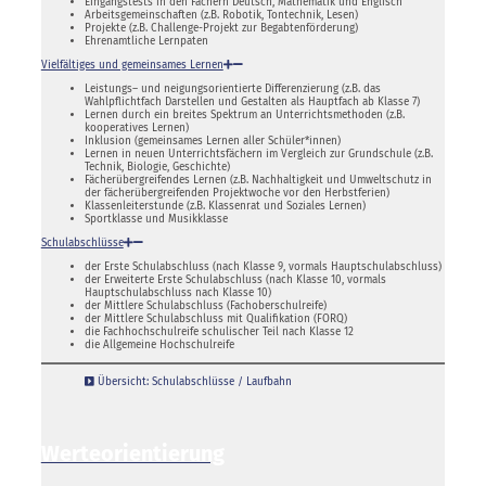
Eingangstests in den Fächern Deutsch, Mathematik und Englisch
Arbeitsgemeinschaften (z.B. Robotik, Tontechnik, Lesen)
Projekte (z.B. Challenge-Projekt zur Begabtenförderung)
Ehrenamtliche Lernpaten
Vielfältiges und gemeinsames Lernen
Leistungs– und neigungsorientierte Differenzierung (z.B. das
Wahlpflichtfach Darstellen und Gestalten als Hauptfach ab Klasse 7)
Lernen durch ein breites Spektrum an Unterrichtsmethoden (z.B.
kooperatives Lernen)
Inklusion (gemeinsames Lernen aller Schüler*innen)
Lernen in neuen Unterrichtsfächern im Vergleich zur Grundschule (z.B.
Technik, Biologie, Geschichte)
Fächerübergreifendes Lernen (z.B. Nachhaltigkeit und Umweltschutz in
der fächerübergreifenden Projektwoche vor den Herbstferien)
Klassenleiterstunde (z.B. Klassenrat und Soziales Lernen)
Sportklasse und Musikklasse
Schulabschlüsse
der Erste Schulabschluss (nach Klasse 9, vormals Hauptschulabschluss)
der Erweiterte Erste Schulabschluss (nach Klasse 10, vormals
Hauptschulabschluss nach Klasse 10)
der Mittlere Schulabschluss (Fachoberschulreife)
der Mittlere Schulabschluss mit Qualifikation (FORQ)
die Fachhochschulreife schulischer Teil nach Klasse 12
die Allgemeine Hochschulreife
Übersicht: Schulabschlüsse / Laufbahn
Werteorientierung