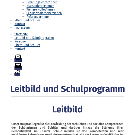
Beratungslehrer*innen
Klassenlehrer*innen
Weitere Kolleg*innen
Schulsozialarbeiter*innen
Referendar*innen
Eltern und Schüler
Kontakt
Impressum
Startseite
Leitbild und Schulprogramm
Personen
Eltern und Schüler
Kontakt
Instagram
E-
Mail
Login
Leitbild und Schulprogramm
Leitbild
Unser Hauptanliegen ist die Entwicklung der fachlichen und sozialen Kompetenzen
der Schülerinnen und Schüler und darüber hinaus die Stärkung ihrer
Persönlichkeit. An unserer Schule werden sie von kompetenten und sehr
motivierten Lehrerinnen und Lehrern unterstützt, die das Lernen auf vielfältige Art