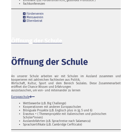
Ehrenamt (z.B. Förderunterricht, gesundes Frühstück )
Fachkonferenzen
Förderverein
Mensaverein
Elternbeirat
Öffnung der Schule
Öffnung der Schule
An unserer Schule arbeiten wir mit Schulen im Ausland zusammen und
kooperieren mit zahlreichen Fachleuten aus Politik,
Wirtschaft, Kultur, Sport und dem Bereich Soziales. Diese Zusammenarbeit
eröffnet die Chance Wissen und Erfahrungen
auszutauschen, um von- und miteinander zu lernen
Europaschule
Wettbewerbe (z.B. Big Challenge)
Kooperationen mit anderen Europaschulen
Bilinguale Projekte (z.B. Englisch plus in Jg. 5 und 6)
Erasmus + ( Themenprojekte mit italienischen und polnischen
Schüler*innen)
Auslandsfahrten (z.B. Sprachreise nach Salamanca)
Sprachzertifikate (z.B. Cambridge Cerfiticate)