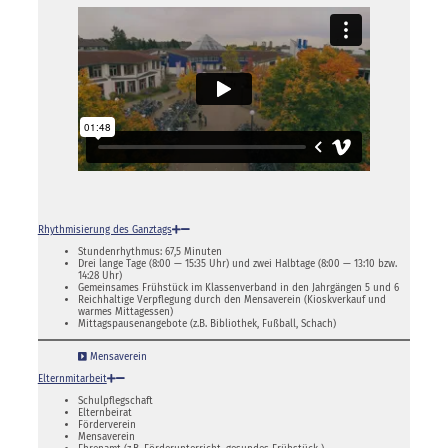
Rhythmisierung des Ganztags
Stundenrhythmus: 67,5 Minuten
Drei lange Tage (8:00 — 15:35 Uhr) und zwei Halbtage (8:00 — 13:10 bzw.
14:28 Uhr)
Gemeinsames Frühstück im Klassenverband in den Jahrgängen 5 und 6
Reichhaltige Verpflegung durch den Mensaverein (Kioskverkauf und
warmes Mittagessen)
Mittagspausenangebote (z.B. Bibliothek, Fußball, Schach)
Mensaverein
Elternmitarbeit
Schulpflegschaft
Elternbeirat
Förderverein
Mensaverein