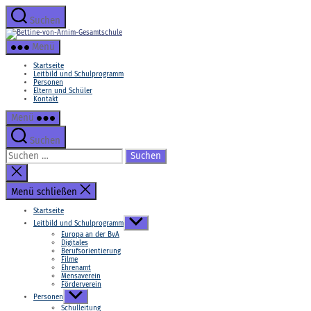
Zum
Inhalt
Suchen
springen
Bettine-
von-
Menü
Arnim-
Gesamtschule
Startseite
Leitbild und Schulprogramm
Personen
Eltern und Schüler
Kontakt
Menü
Suchen
Suchen
nach:
Suche
schließen
Menü schließen
Startseite
Untermenü
Leitbild und Schulprogramm
anzeigen
Europa an der BvA
Digitales
Berufsorientierung
Filme
Ehrenamt
Mensaverein
Förderverein
Untermenü
Personen
anzeigen
Schulleitung