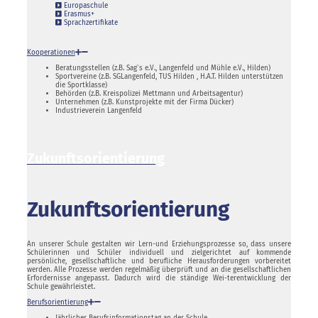
Europaschule
Erasmus+
Sprachzertifikate
Kooperationen
Beratungsstellen (z.B. Sag`s e.V., Langenfeld und Mühle e.V., Hilden)
Sportvereine (z.B. SGLangenfeld, TUS Hilden , H.A.T. Hilden unterstützen
die Sportklasse)
Behörden (z.B. Kreispolizei Mettmann und Arbeitsagentur)
Unternehmen (z.B. Kunstprojekte mit der Firma Dücker)
Industrieverein Langenfeld
Zukunftsorientierung
Zukunftsorientierung
An unserer Schule gestalten wir Lern-und Erziehungsprozesse so, dass unsere
Schülerinnen und Schüler individuell und zielgerichtet auf kommende
persönliche, gesellschaftliche und berufliche Herausforderungen vorbereitet
werden. Alle Prozesse werden regelmäßig überprüft und an die gesellschaftlichen
Erfordernisse angepasst. Dadurch wird die ständige Wei-terentwicklung der
Schule gewährleistet.
Berufsorientierung
Jährlicher Berufsinformationstag an der Schule