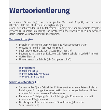
Werteorientierung
An unserer Schule legen wir sehr großen Wert auf Respekt, Toleranz und
Offenheit. Alle am Schulleben Beteiligten pflegen
einen wertschätzenden und hilfsbereiten Umgang miteinander. Soziale Projekte
gehören zu unserem Schulalltag und bestärken unsere Schülerinnen und Schüler
darin, soziale Verantwortung zu übernehmen.
Wertevermittlung
Projekt in Jahrgang 5 „Wir werden eine Klassengemeinschaft“
Umgang mit Medien (z.B. Medien-Scouts)
Suchtprävention (z.B. Sport-statt-Sucht Woche)
Begegnung mit anderen Kulturen (z.B. Partnerschule in Ladakh/Indien)
Gottesdienste
Umweltbewusste Schule (z.B. Bachpatenschaft)
Projekttage
Medienscouts
Internationale Kontakte
Umwelt und Schule
Soziale Verantwortung
Sponsorenlauf ( ein Drittel des Erlöses geht an unsere Patenschule in
Ladakh, ein Drittel geht an eine Institution in Langenfeld oder Hilden
und ein Drittel an unseren Förderverein)
Ehrenamt (z.B. Neigungsfach im 9. Jahrgang in Kooperation u.a. mit
Alten– und Pflegeheimen)
Beratung und Interventionen (z.B. Sozialtraining durch die
Schulsozialarbeit)