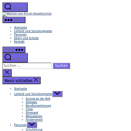
Zum
Inhalt
Suchen
springen
Bettine-
von-
Menü
Arnim-
Gesamtschule
Startseite
Leitbild und Schulprogramm
Personen
Eltern und Schüler
Kontakt
Menü
Suchen
Suchen
nach:
Suche
schließen
Menü schließen
Startseite
Untermenü
Leitbild und Schulprogramm
anzeigen
Europa an der BvA
Digitales
Berufsorientierung
Filme
Ehrenamt
Mensaverein
Förderverein
Untermenü
Personen
anzeigen
Schulleitung