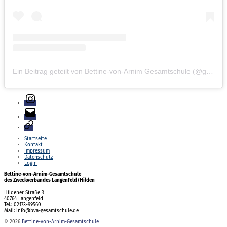
Ein Beitrag geteilt von Bettine-von-Arnim Gesamtschule (@gesamtschule.bva)
Instagram
E-
Mail
Login
Startseite
Kontakt
Impressum
Datenschutz
Login
Bettine-von-Arnim-Gesamtschule
des Zweckverbandes Langenfeld/Hilden
Hildener Straße 3
40764 Langenfeld
Tel.: 02173-99560
Mail: info@bva-gesamtschule.de
© 2026
Bettine-von-Arnim-Gesamtschule