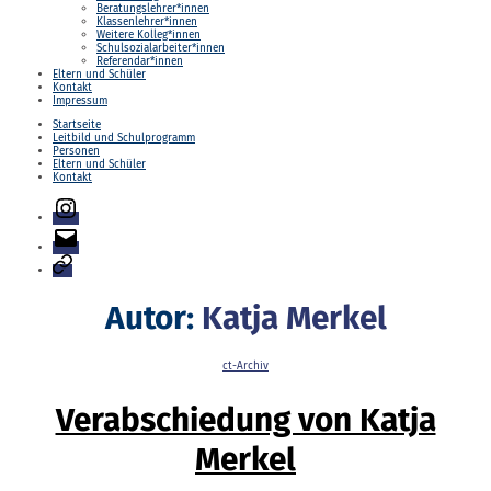
Beratungslehrer*innen
Klassenlehrer*innen
Weitere Kolleg*innen
Schulsozialarbeiter*innen
Referendar*innen
Eltern und Schüler
Kontakt
Impressum
Startseite
Leitbild und Schulprogramm
Personen
Eltern und Schüler
Kontakt
Instagram
E-
Mail
Login
Autor:
Katja Merkel
Kategorien
ct-Archiv
Verabschiedung von Katja
Merkel