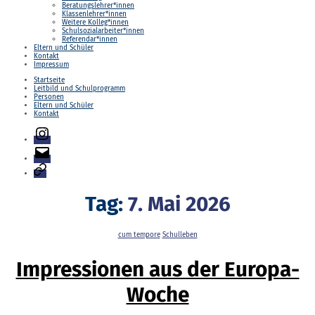
Beratungslehrer*innen
Klassenlehrer*innen
Weitere Kolleg*innen
Schulsozialarbeiter*innen
Referendar*innen
Eltern und Schüler
Kontakt
Impressum
Startseite
Leitbild und Schulprogramm
Personen
Eltern und Schüler
Kontakt
Instagram
E-
Mail
Login
Tag:
7. Mai 2026
Kategorien
cum tempore
Schulleben
Impressionen aus der Europa-
Woche