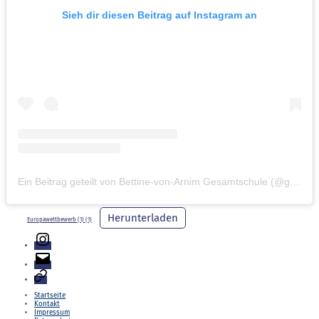
Sieh dir diesen Beitrag auf Instagram an
Ein Beitrag geteilt von Bettine-von-Arnim Gesamtschule (@gesamtschule.bva)
Herunterladen
Europawettbewerb (1) (1)
Instagram
E-
Mail
Login
Startseite
Kontakt
Impressum