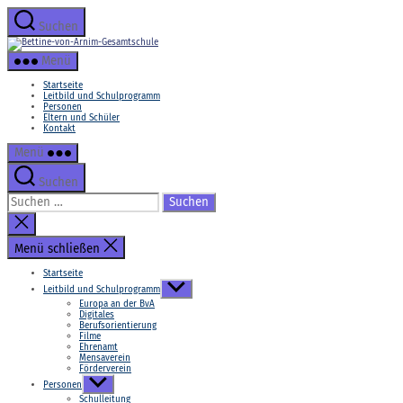
Zum
Inhalt
Suchen
springen
Bettine-
von-
Menü
Arnim-
Gesamtschule
Startseite
Leitbild und Schulprogramm
Personen
Eltern und Schüler
Kontakt
Menü
Suchen
Suchen
nach:
Suche
schließen
Menü schließen
Startseite
Untermenü
Leitbild und Schulprogramm
anzeigen
Europa an der BvA
Digitales
Berufsorientierung
Filme
Ehrenamt
Mensaverein
Förderverein
Untermenü
Personen
anzeigen
Schulleitung