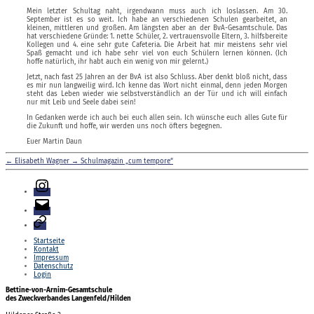
Mein letzter Schultag naht, irgendwann muss auch ich loslassen. Am 30.
September ist es so weit. Ich habe an verschiedenen Schulen gearbeitet, an
kleinen, mittleren und großen. Am längsten aber an der BvA-Gesamtschule. Das
hat verschiedene Gründe: 1. nette Schüler, 2. vertrauensvolle Eltern, 3. hilfsbereite
Kollegen und 4. eine sehr gute Cafeteria. Die Arbeit hat mir meistens sehr viel
Spaß gemacht und ich habe sehr viel von euch Schülern lernen können. (Ich
hoffe natürlich, ihr habt auch ein wenig von mir gelernt.)
Jetzt, nach fast 25 Jahren an der BvA ist also Schluss. Aber denkt bloß nicht, dass
es mir nun langweilig wird. Ich kenne das Wort nicht einmal, denn jeden Morgen
steht das Leben wieder wie selbstverständlich an der Tür und ich will einfach
nur mit Leib und Seele dabei sein!
In Gedanken werde ich auch bei euch allen sein. Ich wünsche euch alles Gute für
die Zukunft und hoffe, wir werden uns noch öfters begegnen.
Euer Martin Daun
←
Elisabeth Wagner
→
Schulmagazin „cum tempore“
Instagram
E-
Mail
Login
Startseite
Kontakt
Impressum
Datenschutz
Login
Bettine-von-Arnim-Gesamtschule
des Zweckverbandes Langenfeld/Hilden