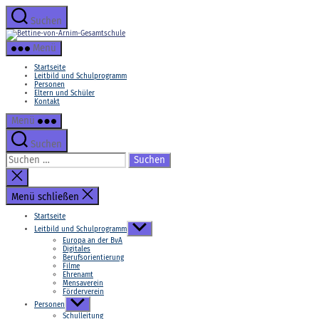
Zum
Inhalt
Suchen
springen
Bettine-
von-
Menü
Arnim-
Gesamtschule
Startseite
Leitbild und Schulprogramm
Personen
Eltern und Schüler
Kontakt
Menü
Suchen
Suchen
nach:
Suche
schließen
Menü schließen
Startseite
Untermenü
Leitbild und Schulprogramm
anzeigen
Europa an der BvA
Digitales
Berufsorientierung
Filme
Ehrenamt
Mensaverein
Förderverein
Untermenü
Personen
anzeigen
Schulleitung