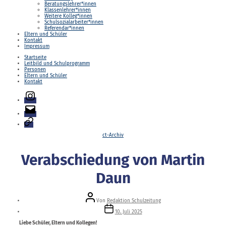
Beratungslehrer*innen
Klassenlehrer*innen
Weitere Kolleg*innen
Schulsozialarbeiter*innen
Referendar*innen
Eltern und Schüler
Kontakt
Impressum
Startseite
Leitbild und Schulprogramm
Personen
Eltern und Schüler
Kontakt
Instagram
E-
Mail
Login
Kategorien
ct-Archiv
Verabschiedung von Martin
Daun
Beitragsautor
Von
Redaktion Schulzeitung
Veröffentlichungsdatum
10. Juli 2025
Liebe Schüler, Eltern und Kollegen!