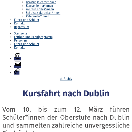
Beratungslehrer*innen
Klassenlehrer*innen
Weitere Kolleg*innen
Schulsozialarbeiter*innen
Referendar*innen
Eltern und Schüler
Kontakt
Impressum
Startseite
Leitbild und Schulprogramm
Personen
Eltern und Schüler
Kontakt
Instagram
E-
Mail
Login
Kategorien
ct-Archiv
Kursfahrt nach Dublin
Vom 10. bis zum 12. März führen
Schüler*innen der Oberstufe nach Dublin
und sammelten zahlreiche unvergessliche