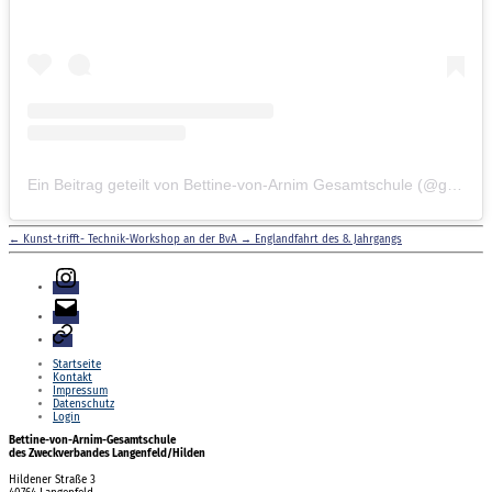
Ein Beitrag geteilt von Bettine-von-Arnim Gesamtschule (@gesamtschule.bva)
←
Kunst-trifft- Technik-Workshop an der BvA
→
Englandfahrt des 8. Jahrgangs
Instagram
E-
Mail
Login
Startseite
Kontakt
Impressum
Datenschutz
Login
Bettine-von-Arnim-Gesamtschule
des Zweckverbandes Langenfeld/Hilden
Hildener Straße 3