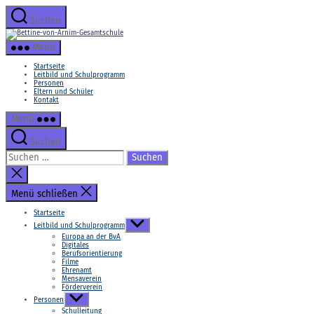
Zum
Inhalt
Suchen
springen
Bettine-
von-
Menü
Arnim-
Gesamtschule
Startseite
Leitbild und Schulprogramm
Personen
Eltern und Schüler
Kontakt
Menü
Suchen
Suchen
nach:
Suche
schließen
Menü schließen
Startseite
Untermenü
Leitbild und Schulprogramm
anzeigen
Europa an der BvA
Digitales
Berufsorientierung
Filme
Ehrenamt
Mensaverein
Förderverein
Untermenü
Personen
anzeigen
Schulleitung