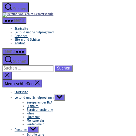
Zum
Inhalt
Suchen
springen
Bettine-
von-
Menü
Arnim-
Gesamtschule
Startseite
Leitbild und Schulprogramm
Personen
Eltern und Schüler
Kontakt
Menü
Suchen
Suchen
nach:
Suche
schließen
Menü schließen
Startseite
Untermenü
Leitbild und Schulprogramm
anzeigen
Europa an der BvA
Digitales
Berufsorientierung
Filme
Ehrenamt
Mensaverein
Förderverein
Untermenü
Personen
anzeigen
Schulleitung