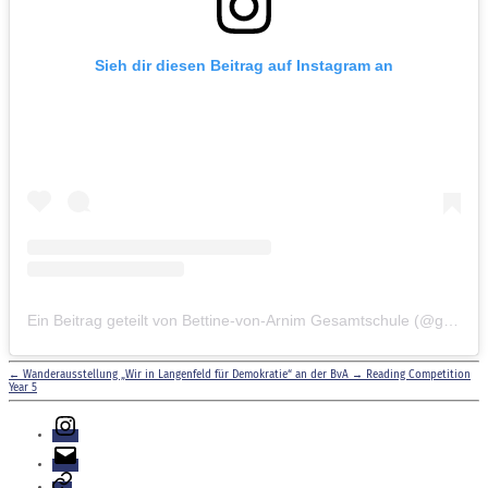
Sieh dir diesen Beitrag auf Instagram an
Ein Beitrag geteilt von Bettine-von-Arnim Gesamtschule (@gesamtschule.bva)
←
Wanderausstellung „Wir in Langenfeld für Demokratie“ an der BvA
→
Reading Competition
Year 5
Instagram
E-
Mail
Login