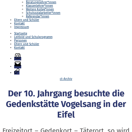
Beratungslehrer*innen
Klassenlehrer*innen
Weitere Kolleg*innen
Schulsozialarbeiter*innen
Referendar*innen
Eltern und Schüler
Kontakt
Impressum
Startseite
Leitbild und Schulprogramm
Personen
Eltern und Schüler
Kontakt
Instagram
E-
Mail
Login
Kategorien
ct-Archiv
Der 10. Jahrgang besuchte die
Gedenkstätte Vogelsang in der
Eifel
Freizeitort – Gedenkort – Täterort, so wird