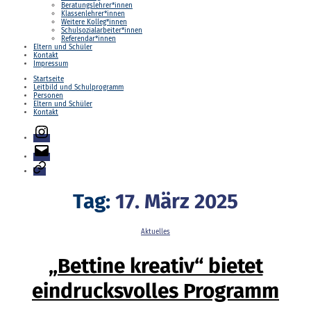
Beratungslehrer*innen
Klassenlehrer*innen
Weitere Kolleg*innen
Schulsozialarbeiter*innen
Referendar*innen
Eltern und Schüler
Kontakt
Impressum
Startseite
Leitbild und Schulprogramm
Personen
Eltern und Schüler
Kontakt
Instagram
E-
Mail
Login
Tag:
17. März 2025
Kategorien
Aktuelles
„Bettine kreativ“ bietet
eindrucksvolles Programm