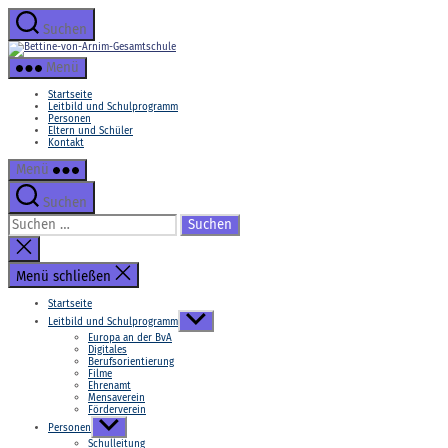
Zum
Inhalt
Suchen
springen
Bettine-
von-
Menü
Arnim-
Gesamtschule
Startseite
Leitbild und Schulprogramm
Personen
Eltern und Schüler
Kontakt
Menü
Suchen
Suchen
nach:
Suche
schließen
Menü schließen
Startseite
Untermenü
Leitbild und Schulprogramm
anzeigen
Europa an der BvA
Digitales
Berufsorientierung
Filme
Ehrenamt
Mensaverein
Förderverein
Untermenü
Personen
anzeigen
Schulleitung