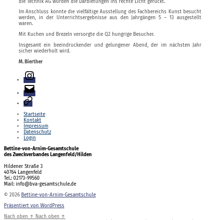
die Technik AG wurden die Darbietungen ins rechte Licht gerückt.
Im Anschluss konnte die vielfältige Ausstellung des Fachbereichs Kunst besucht
werden, in der Unterrichtsergebnisse aus den Jahrgängen 5 – 13 ausgestellt
waren.
Mit Kuchen und Brezeln versorgte die Q2 hungrige Besucher.
Insgesamt ein beeindruckender und gelungener Abend, der im nächsten Jahr
sicher wiederholt wird.
M. Bierther
Instagram
E-
Mail
Login
Startseite
Kontakt
Impressum
Datenschutz
Login
Bettine-von-Arnim-Gesamtschule
des Zweckverbandes Langenfeld/Hilden
Hildener Straße 3
40764 Langenfeld
Tel.: 02173-99560
Mail: info@bva-gesamtschule.de
© 2026
Bettine-von-Arnim-Gesamtschule
Präsentiert von WordPress
Nach oben
↑
Nach oben
↑