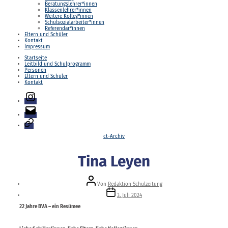
Beratungslehrer*innen
Klassenlehrer*innen
Weitere Kolleg*innen
Schulsozialarbeiter*innen
Referendar*innen
Eltern und Schüler
Kontakt
Impressum
Startseite
Leitbild und Schulprogramm
Personen
Eltern und Schüler
Kontakt
Instagram
E-
Mail
Login
Kategorien
ct-Archiv
Tina Leyen
Beitragsautor
Von
Redaktion Schulzeitung
Veröffentlichungsdatum
3. Juli 2024
22 Jahre BVA – ein Resümee