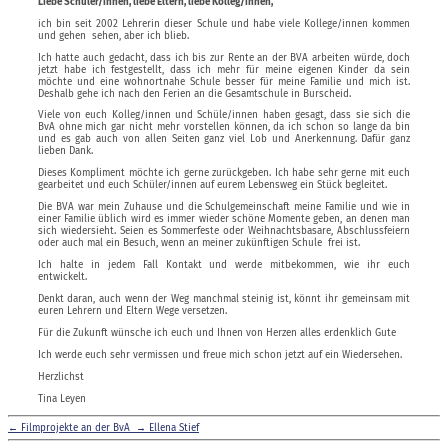
Liebe Schüler/innen, liebe Eltern, liebe Kolleg/innen,
ich bin seit 2002 Lehrerin dieser Schule und habe viele Kollege/innen kommen
und gehen sehen, aber ich blieb.
Ich hatte auch gedacht, dass ich bis zur Rente an der BVA arbeiten würde, doch
jetzt habe ich festgestellt, dass ich mehr für meine eigenen Kinder da sein
möchte und eine wohnortnahe Schule besser für meine Familie und mich ist.
Deshalb gehe ich nach den Ferien an die Gesamtschule in Burscheid.
Viele von euch Kolleg/innen und Schüle/innen haben gesagt, dass sie sich die
BvA ohne mich gar nicht mehr vorstellen können, da ich schon so lange da bin
und es gab auch von allen Seiten ganz viel Lob und Anerkennung. Dafür ganz
lieben Dank.
Dieses Kompliment möchte ich gerne zurückgeben. Ich habe sehr gerne mit euch
gearbeitet und euch Schüler/innen auf eurem Lebensweg ein Stück begleitet.
Die BVA war mein Zuhause und die Schulgemeinschaft meine Familie und wie in
einer Familie üblich wird es immer wieder schöne Momente geben, an denen man
sich wiedersieht. Seien es Sommerfeste oder Weihnachtsbasare, Abschlussfeiern
oder auch mal ein Besuch, wenn an meiner zukünftigen Schule frei ist.
Ich halte in jedem Fall Kontakt und werde mitbekommen, wie ihr euch
entwickelt.
Denkt daran, auch wenn der Weg manchmal steinig ist, könnt ihr gemeinsam mit
euren Lehrern und Eltern Wege versetzen.
Für die Zukunft wünsche ich euch und Ihnen von Herzen alles erdenklich Gute
Ich werde euch sehr vermissen und freue mich schon jetzt auf ein Wiedersehen.
Herzlichst
Tina Leyen
←
Filmprojekte an der BvA
→
Ellena Stief