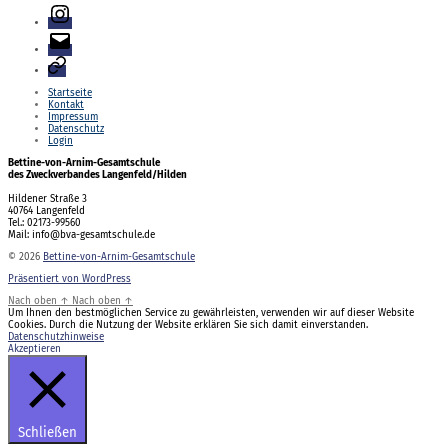
Instagram
E-
Mail
Login
Startseite
Kontakt
Impressum
Datenschutz
Login
Bettine-von-Arnim-Gesamtschule
des Zweckverbandes Langenfeld/Hilden
Hildener Straße 3
40764 Langenfeld
Tel.: 02173-99560
Mail: info@bva-gesamtschule.de
© 2026
Bettine-von-Arnim-Gesamtschule
Präsentiert von WordPress
Nach oben
↑
Nach oben
↑
Um Ihnen den bestmöglichen Service zu gewährleisten, verwenden wir auf dieser Website
Cookies. Durch die Nutzung der Website erklären Sie sich damit einverstanden.
Datenschutzhinweise
Akzeptieren
Schließen