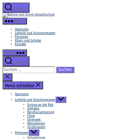
Zum
Inhalt
Suchen
springen
Bettine-
von-
Menü
Arnim-
Gesamtschule
Startseite
Leitbild und Schulprogramm
Personen
Eltern und Schüler
Kontakt
Menü
Suchen
Suchen
nach:
Suche
schließen
Menü schließen
Startseite
Untermenü
Leitbild und Schulprogramm
anzeigen
Europa an der BvA
Digitales
Berufsorientierung
Filme
Ehrenamt
Mensaverein
Förderverein
Untermenü
Personen
anzeigen
Schulleitung