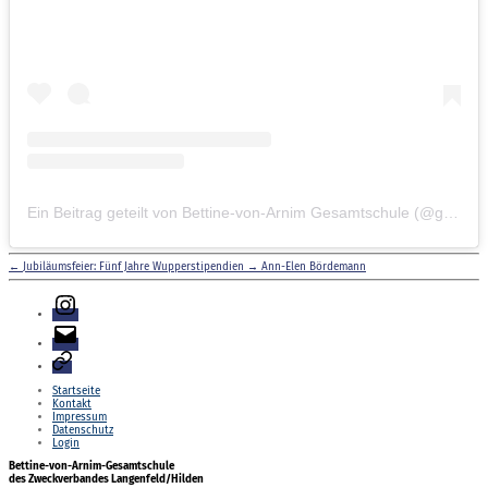
Ein Beitrag geteilt von Bettine-von-Arnim Gesamtschule (@gesamtschule.bva)
←
Jubiläumsfeier: Fünf Jahre Wupperstipendien
→
Ann-Elen Bördemann
Instagram
E-
Mail
Login
Startseite
Kontakt
Impressum
Datenschutz
Login
Bettine-von-Arnim-Gesamtschule
des Zweckverbandes Langenfeld/Hilden