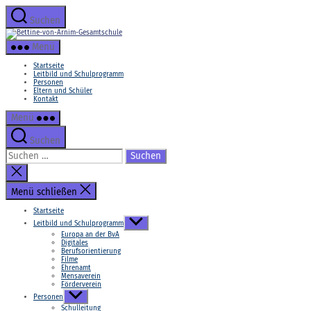
Zum
Inhalt
Suchen
springen
Bettine-
von-
Menü
Arnim-
Gesamtschule
Startseite
Leitbild und Schulprogramm
Personen
Eltern und Schüler
Kontakt
Menü
Suchen
Suchen
nach:
Suche
schließen
Menü schließen
Startseite
Untermenü
Leitbild und Schulprogramm
anzeigen
Europa an der BvA
Digitales
Berufsorientierung
Filme
Ehrenamt
Mensaverein
Förderverein
Untermenü
Personen
anzeigen
Schulleitung