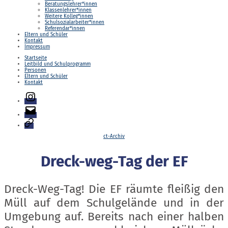
Beratungslehrer*innen
Klassenlehrer*innen
Weitere Kolleg*innen
Schulsozialarbeiter*innen
Referendar*innen
Eltern und Schüler
Kontakt
Impressum
Startseite
Leitbild und Schulprogramm
Personen
Eltern und Schüler
Kontakt
Instagram
E-
Mail
Login
Kategorien
ct-Archiv
Dreck-weg-Tag der EF
Dreck-Weg-Tag! Die EF räumte fleißig den
Müll auf dem Schulgelände und in der
Umgebung auf. Bereits nach einer halben