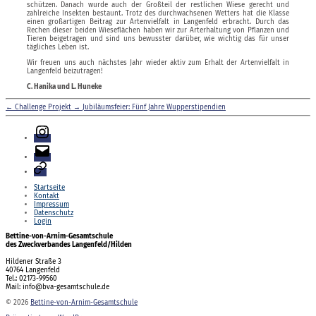
schützen. Danach wurde auch der Großteil der restlichen Wiese gerecht und
zahlreiche Insekten bestaunt. Trotz des durchwachsenen Wetters hat die Klasse
einen großartigen Beitrag zur Artenvielfalt in Langenfeld erbracht. Durch das
Rechen dieser beiden Wieseflächen haben wir zur Arterhaltung von Pflanzen und
Tieren beigetragen und sind uns bewusster darüber, wie wichtig das für unser
tägliches Leben ist.
Wir freuen uns auch nächstes Jahr wieder aktiv zum Erhalt der Artenvielfalt in
Langenfeld beizutragen!
C. Hanika und L. Huneke
←
Challenge Projekt
→
Jubiläumsfeier: Fünf Jahre Wupperstipendien
Instagram
E-
Mail
Login
Startseite
Kontakt
Impressum
Datenschutz
Login
Bettine-von-Arnim-Gesamtschule
des Zweckverbandes Langenfeld/Hilden
Hildener Straße 3
40764 Langenfeld
Tel.: 02173-99560
Mail: info@bva-gesamtschule.de
© 2026
Bettine-von-Arnim-Gesamtschule