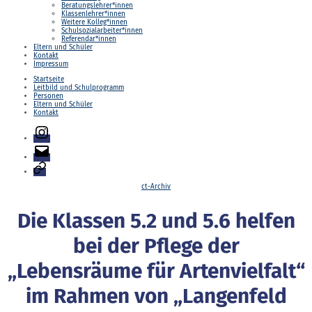
Beratungslehrer*innen
Klassenlehrer*innen
Weitere Kolleg*innen
Schulsozialarbeiter*innen
Referendar*innen
Eltern und Schüler
Kontakt
Impressum
Startseite
Leitbild und Schulprogramm
Personen
Eltern und Schüler
Kontakt
Instagram
E-
Mail
Login
Kategorien
ct-Archiv
Die Klassen 5.2 und 5.6 helfen
bei der Pflege der
„Lebensräume für Artenvielfalt“
im Rahmen von „Langenfeld