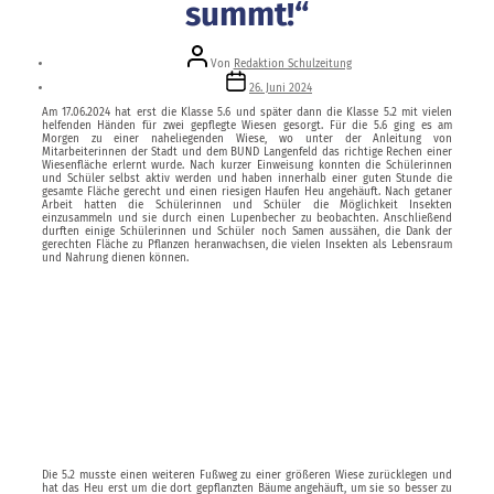
summt!“
Beitragsautor
Von
Redaktion Schulzeitung
Veröffentlichungsdatum
26. Juni 2024
Am 17.06.2024 hat erst die Klasse 5.6 und später dann die Klasse 5.2 mit vielen
helfenden Händen für zwei gepflegte Wiesen gesorgt. Für die 5.6 ging es am
Morgen zu einer naheliegenden Wiese, wo unter der Anleitung von
Mitarbeiterinnen der Stadt und dem BUND Langenfeld das richtige Rechen einer
Wiesenfläche erlernt wurde. Nach kurzer Einweisung konnten die Schülerinnen
und Schüler selbst aktiv werden und haben innerhalb einer guten Stunde die
gesamte Fläche gerecht und einen riesigen Haufen Heu angehäuft. Nach getaner
Arbeit hatten die Schülerinnen und Schüler die Möglichkeit Insekten
einzusammeln und sie durch einen Lupenbecher zu beobachten. Anschließend
durften einige Schülerinnen und Schüler noch Samen aussähen, die Dank der
gerechten Fläche zu Pflanzen heranwachsen, die vielen Insekten als Lebensraum
und Nahrung dienen können.
Die 5.2 musste einen weiteren Fußweg zu einer größeren Wiese zurücklegen und
hat das Heu erst um die dort gepflanzten Bäume angehäuft, um sie so besser zu