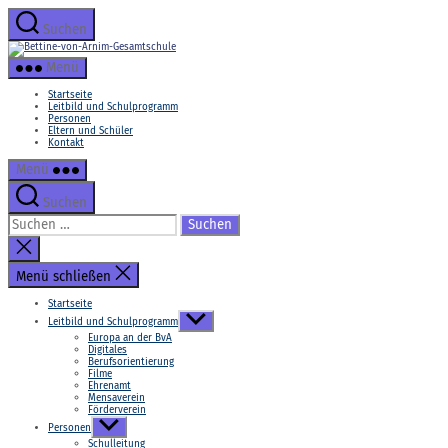
Zum
Inhalt
Suchen
springen
Bettine-
von-
Menü
Arnim-
Gesamtschule
Startseite
Leitbild und Schulprogramm
Personen
Eltern und Schüler
Kontakt
Menü
Suchen
Suchen
nach:
Suche
schließen
Menü schließen
Startseite
Untermenü
Leitbild und Schulprogramm
anzeigen
Europa an der BvA
Digitales
Berufsorientierung
Filme
Ehrenamt
Mensaverein
Förderverein
Untermenü
Personen
anzeigen
Schulleitung