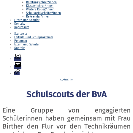
Beratungslehrer*innen
Klassenlehrer*innen
Weitere Kolleg*innen
Schulsozialarbeiter*innen
Referendar*innen
Eltern und Schüler
Kontakt
Impressum
Startseite
Leitbild und Schulprogramm
Personen
Eltern und Schüler
Kontakt
Instagram
E-
Mail
Login
Kategorien
ct-Archiv
Schulscouts der BvA
Eine Gruppe von engagierten
Schülerinnen haben gemeinsam mit Frau
Birther den Flur vor den Technikräumen