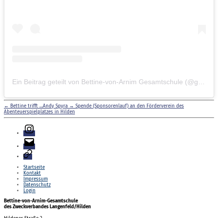
Ein Beitrag geteilt von Bettine-von-Arnim Gesamtschule (@gesamtschule.bva)
←
Bettine trifft …Andy Spyra
→
Spende (Sponsorenlauf) an den Förderverein des
Abenteuerspielplatzes in Hilden
Instagram
E-
Mail
Login
Startseite
Kontakt
Impressum
Datenschutz
Login
Bettine-von-Arnim-Gesamtschule
des Zweckverbandes Langenfeld/Hilden