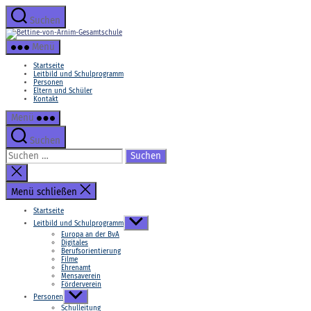
Zum
Inhalt
Suchen
springen
Bettine-
von-
Menü
Arnim-
Gesamtschule
Startseite
Leitbild und Schulprogramm
Personen
Eltern und Schüler
Kontakt
Menü
Suchen
Suchen
nach:
Suche
schließen
Menü schließen
Startseite
Untermenü
Leitbild und Schulprogramm
anzeigen
Europa an der BvA
Digitales
Berufsorientierung
Filme
Ehrenamt
Mensaverein
Förderverein
Untermenü
Personen
anzeigen
Schulleitung