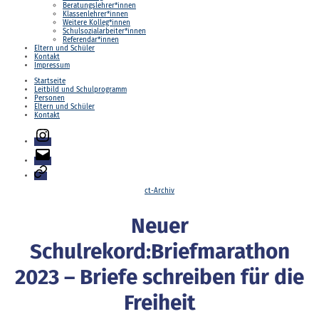
Beratungslehrer*innen
Klassenlehrer*innen
Weitere Kolleg*innen
Schulsozialarbeiter*innen
Referendar*innen
Eltern und Schüler
Kontakt
Impressum
Startseite
Leitbild und Schulprogramm
Personen
Eltern und Schüler
Kontakt
Instagram
E-
Mail
Login
Kategorien
ct-Archiv
Neuer
Schulrekord:Briefmarathon
2023 – Briefe schreiben für die
Freiheit