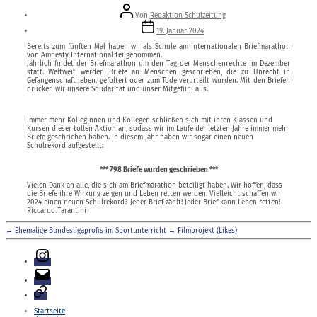
Beitragsautor
Von
Redaktion Schulzeitung
Veröffentlichungsdatum
19. Januar 2024
Bereits zum fünften Mal haben wir als Schule am internationalen Briefmarathon
von Amnesty International teilgenommen.
Jährlich findet der Briefmarathon um den Tag der Menschenrechte im Dezember
statt. Weltweit werden Briefe an Menschen geschrieben, die zu Unrecht in
Gefangenschaft leben, gefoltert oder zum Tode verurteilt wurden. Mit den Briefen
drücken wir unsere Solidarität und unser Mitgefühl aus.
Immer mehr Kolleginnen und Kollegen schließen sich mit ihren Klassen und
Kursen dieser tollen Aktion an, sodass wir im Laufe der letzten Jahre immer mehr
Briefe geschrieben haben. In diesem Jahr haben wir sogar einen neuen
Schulrekord aufgestellt:
*** 798 Briefe wurden geschrieben ***
Vielen Dank an alle, die sich am Briefmarathon beteiligt haben. Wir hoffen, dass
die Briefe ihre Wirkung zeigen und Leben retten werden. Vielleicht schaffen wir
2024 einen neuen Schulrekord? Jeder Brief zählt! Jeder Brief kann Leben retten!
Riccardo Tarantini
←
Ehemalige Bundesligaprofis im Sportunterricht
→
Filmprojekt (Likes)
Instagram
E-
Mail
Login
Startseite