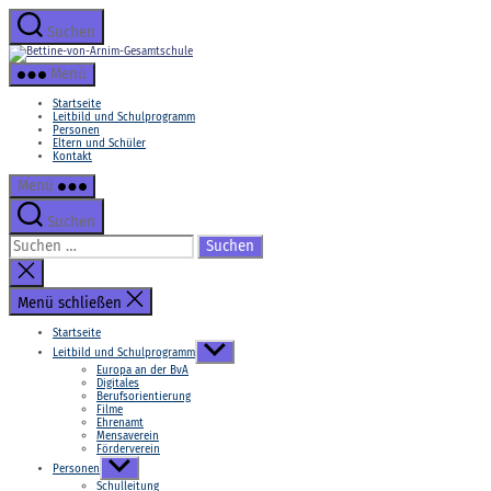
Zum
Inhalt
Suchen
springen
Bettine-
von-
Menü
Arnim-
Gesamtschule
Startseite
Leitbild und Schulprogramm
Personen
Eltern und Schüler
Kontakt
Menü
Suchen
Suchen
nach:
Suche
schließen
Menü schließen
Startseite
Untermenü
Leitbild und Schulprogramm
anzeigen
Europa an der BvA
Digitales
Berufsorientierung
Filme
Ehrenamt
Mensaverein
Förderverein
Untermenü
Personen
anzeigen
Schulleitung