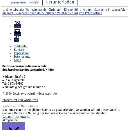
Herunterladen
LGBTQ+ Aktion – AG Vielfalt
←
Q1 erlebt „das Wohnzimmer der Christen“ – Kirchenführung durch St. Martin in Langenfeld-
Richrath
→
Impressionen der feierlichen Verabschiedung von Peter Gathen
Instagram
E-
Mail
Login
Startseite
Kontakt
Impressum
Datenschutz
Login
Bettine-von-Arnim-Gesamtschule
des Zweckverbandes Langenfeld/Hilden
Hildener Straße 3
40764 Langenfeld
Tel.: 02173-99560
Mail: info@bva-gesamtschule.de
© 2026
Bettine-von-Arnim-Gesamtschule
Präsentiert von WordPress
Nach oben
↑
Nach oben
↑
Um Ihnen den bestmöglichen Service zu gewährleisten, verwenden wir auf dieser Website
Cookies. Durch die Nutzung der Website erklären Sie sich damit einverstanden.
Datenschutzhinweise
Akzeptieren