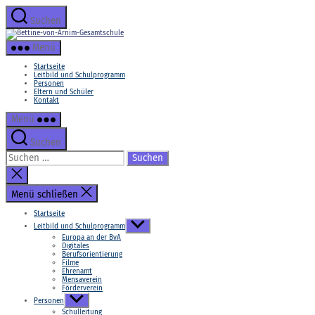
Zum
Inhalt
Suchen
springen
Bettine-
von-
Menü
Arnim-
Gesamtschule
Startseite
Leitbild und Schulprogramm
Personen
Eltern und Schüler
Kontakt
Menü
Suchen
Suchen
nach:
Suche
schließen
Menü schließen
Startseite
Untermenü
Leitbild und Schulprogramm
anzeigen
Europa an der BvA
Digitales
Berufsorientierung
Filme
Ehrenamt
Mensaverein
Förderverein
Untermenü
Personen
anzeigen
Schulleitung