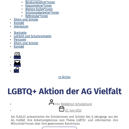
Beratungslehrer*innen
Klassenlehrer*innen
Weitere Kolleg*innen
Schulsozialarbeiter*innen
Referendar*innen
Eltern und Schüler
Kontakt
Impressum
Startseite
Leitbild und Schulprogramm
Personen
Eltern und Schüler
Kontakt
Instagram
E-
Mail
Login
Kategorien
ct-Archiv
LGBTQ+ Aktion der AG Vielfalt
Beitragsautor
Von
Redaktion Schulzeitung
Veröffentlichungsdatum
22. Juni 2022
Am 14.06.22 präsentierten die Schülerinnen und Schüler des 6. Jahrgangs aus der
AG Vielfalt ihre Arbeitsergebnisse zum Thema LGBTQ+ und informierten ihre
Mitschüler*innen über ihre gewonnenen Kenntnisse.