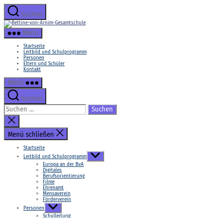
Zum
Inhalt
Suchen
springen
Bettine-
von-
Menü
Arnim-
Gesamtschule
Startseite
Leitbild und Schulprogramm
Personen
Eltern und Schüler
Kontakt
Menü
Suchen
Suchen
nach:
Suche
schließen
Menü schließen
Startseite
Untermenü
Leitbild und Schulprogramm
anzeigen
Europa an der BvA
Digitales
Berufsorientierung
Filme
Ehrenamt
Mensaverein
Förderverein
Untermenü
Personen
anzeigen
Schulleitung