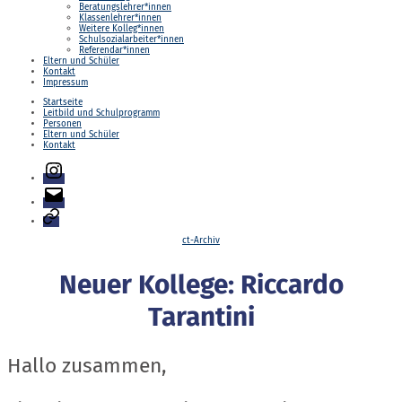
Beratungslehrer*innen
Klassenlehrer*innen
Weitere Kolleg*innen
Schulsozialarbeiter*innen
Referendar*innen
Eltern und Schüler
Kontakt
Impressum
Startseite
Leitbild und Schulprogramm
Personen
Eltern und Schüler
Kontakt
Instagram
E-
Mail
Login
Kategorien
ct-Archiv
Neuer Kollege: Riccardo
Tarantini
Hallo zusammen,