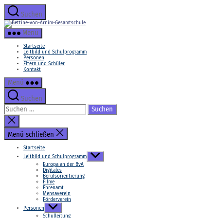
Zum
Inhalt
Suchen
springen
Bettine-
von-
Menü
Arnim-
Gesamtschule
Startseite
Leitbild und Schulprogramm
Personen
Eltern und Schüler
Kontakt
Menü
Suchen
Suchen
nach:
Suche
schließen
Menü schließen
Startseite
Untermenü
Leitbild und Schulprogramm
anzeigen
Europa an der BvA
Digitales
Berufsorientierung
Filme
Ehrenamt
Mensaverein
Förderverein
Untermenü
Personen
anzeigen
Schulleitung