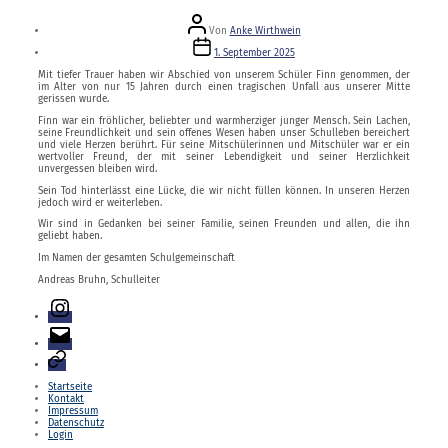
Beitragsautor
Von
Anke Wirthwein
Veröffentlichungsdatum
1. September 2025
Mit tiefer Trauer haben wir Abschied von unserem Schüler Finn genommen, der
im Alter von nur 15 Jahren durch einen tragischen Unfall aus unserer Mitte
gerissen wurde.
Finn war ein fröhlicher, beliebter und warmherziger junger Mensch. Sein Lachen,
seine Freundlichkeit und sein offenes Wesen haben unser Schulleben bereichert
und viele Herzen berührt. Für seine Mitschülerinnen und Mitschüler war er ein
wertvoller Freund, der mit seiner Lebendigkeit und seiner Herzlichkeit
unvergessen bleiben wird.
Sein Tod hinterlässt eine Lücke, die wir nicht füllen können. In unseren Herzen
jedoch wird er weiterleben.
Wir sind in Gedanken bei seiner Familie, seinen Freunden und allen, die ihn
geliebt haben.
Im Namen der gesamten Schulgemeinschaft
Andreas Bruhn, Schulleiter
Instagram
E-
Mail
Login
Startseite
Kontakt
Impressum
Datenschutz
Login