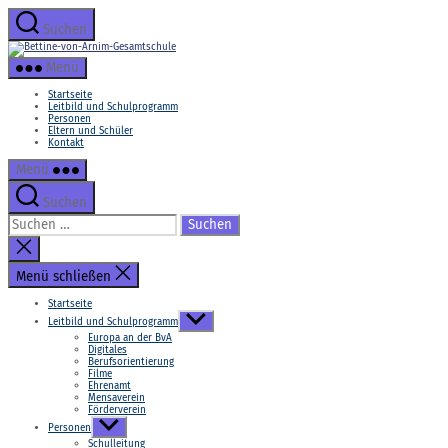
Zum
Inhalt
Suchen
springen
Bettine-
von-
Menü
Arnim-
Gesamtschule
Startseite
Leitbild und Schulprogramm
Personen
Eltern und Schüler
Kontakt
Menü
Suchen
Suchen
nach:
Suche
schließen
Menü schließen
Startseite
Untermenü
Leitbild und Schulprogramm
anzeigen
Europa an der BvA
Digitales
Berufsorientierung
Filme
Ehrenamt
Mensaverein
Förderverein
Untermenü
Personen
anzeigen
Schulleitung