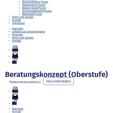
Beratungslehrer*innen
Klassenlehrer*innen
Weitere Kolleg*innen
Schulsozialarbeiter*innen
Referendar*innen
Eltern und Schüler
Kontakt
Impressum
Startseite
Leitbild und Schulprogramm
Personen
Eltern und Schüler
Kontakt
Instagram
E-
Mail
Login
Beratungskonzept (Oberstufe)
Herunterladen
Beratungskonzept_Abteilung_IV
Instagram
E-
Mail
Login
Startseite
Kontakt