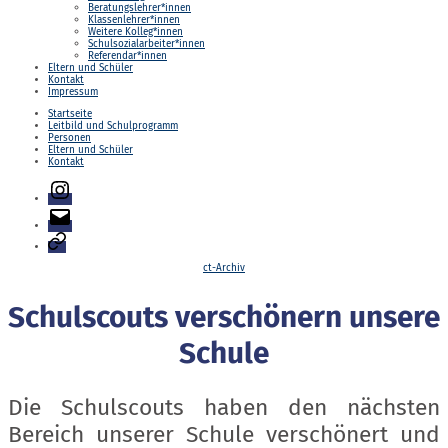
Beratungslehrer*innen
Klassenlehrer*innen
Weitere Kolleg*innen
Schulsozialarbeiter*innen
Referendar*innen
Eltern und Schüler
Kontakt
Impressum
Startseite
Leitbild und Schulprogramm
Personen
Eltern und Schüler
Kontakt
Instagram
E-
Mail
Login
Kategorien
ct-Archiv
Schulscouts verschönern unsere
Schule
Die Schulscouts haben den nächsten
Bereich unserer Schule verschönert und