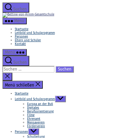
Zum
Inhalt
Suchen
springen
Bettine-
von-
Menü
Arnim-
Gesamtschule
Startseite
Leitbild und Schulprogramm
Personen
Eltern und Schüler
Kontakt
Menü
Suchen
Suchen
nach:
Suche
schließen
Menü schließen
Startseite
Untermenü
Leitbild und Schulprogramm
anzeigen
Europa an der BvA
Digitales
Berufsorientierung
Filme
Ehrenamt
Mensaverein
Förderverein
Untermenü
Personen
anzeigen
Schulleitung