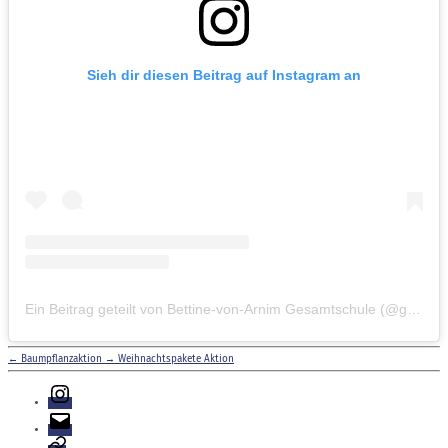
Sieh dir diesen Beitrag auf Instagram an
Ein Beitrag geteilt von Bettine-von-Arnim Gesamtschule (@gesamtschule.bva)
←
Baumpflanzaktion
→
Weihnachtspakete Aktion
Instagram
E-
Mail
Login